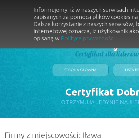
Informujemy, iż w naszych serwisach int
zapisanych za pomocą plików cookies n
Dalsze korzystanie z naszych serwisów, 
internetowej oznacza, iż użytkownik akc
opisaną w
Polityce prywatności
.
Dobry Sal
Certyfikat dla lideró
STRONA GŁÓWNA
LISTA F
Certyfikat Dob
OTRZYMUJĄ JEDYNIE NAJLE
Firmy z miejscowości: Iława