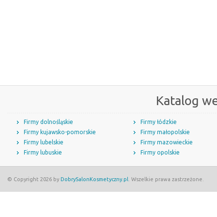
Katalog w
Firmy dolnośląskie
Firmy łódzkie
Firmy kujawsko-pomorskie
Firmy małopolskie
Firmy lubelskie
Firmy mazowieckie
Firmy lubuskie
Firmy opolskie
© Copyright 2026 by
DobrySalonKosmetyczny.pl
. Wszelkie prawa zastrzeżone.