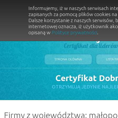
Informujemy, iż w naszych serwisach int
zapisanych za pomocą plików cookies n
Dalsze korzystanie z naszych serwisów, 
internetowej oznacza, iż użytkownik akc
opisaną w
Polityce prywatności
.
Dobry Sal
Certyfikat dla lideró
STRONA GŁÓWNA
LISTA F
Certyfikat Dob
OTRZYMUJĄ JEDYNIE NAJLE
Firmy z województwa: małopo