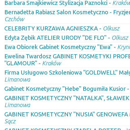
Barbara Smajkiewicz Stylizacja Paznokci -
Krakó
Bernadetta Rabiasz Salon Kosmetyczno - Fryzj
Czchów
CELEBRITY KURZAWA AGNIESZKA -
Olkusz
Edyta Zębik ATELIER URODY "DE FLO" -
Olkusz
Ewa Obiorek Gabinet Kosmetyczny "Ewa" -
Kryni
Ewelina Twardosz GABINET KOSMETYKI PRO
"GLAMOUR" -
Kraków
Firma Usługowo Szkoleniowa "GOLDWELL" Małg
Limanowa
Gabinet Kosmetyczny "Hebe" Bogumiła Kusior 
GABINET KOSMETYCZNY "NATALKA", SŁAWEK
Limanowa
GABINET KOSMETYCZNY "NUSIA" GENOWEFA 
Sącz