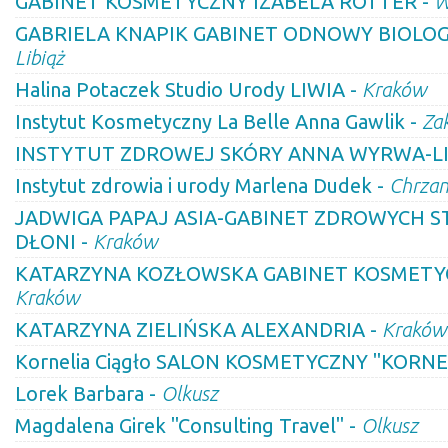
GABINET KOSMETYCZNY IZABELA ROTTER -
W
GABRIELA KNAPIK GABINET ODNOWY BIOLOGI
Libiąż
Halina Potaczek Studio Urody LIWIA -
Kraków
Instytut Kosmetyczny La Belle Anna Gawlik -
Za
INSTYTUT ZDROWEJ SKÓRY ANNA WYRWA-LI
Instytut zdrowia i urody Marlena Dudek -
Chrza
JADWIGA PAPAJ ASIA-GABINET ZDROWYCH ST
DŁONI -
Kraków
KATARZYNA KOZŁOWSKA GABINET KOSMETYC
Kraków
KATARZYNA ZIELIŃSKA ALEXANDRIA -
Kraków
Kornelia Ciągło SALON KOSMETYCZNY "KORNE
Lorek Barbara -
Olkusz
Magdalena Girek "Consulting Travel" -
Olkusz