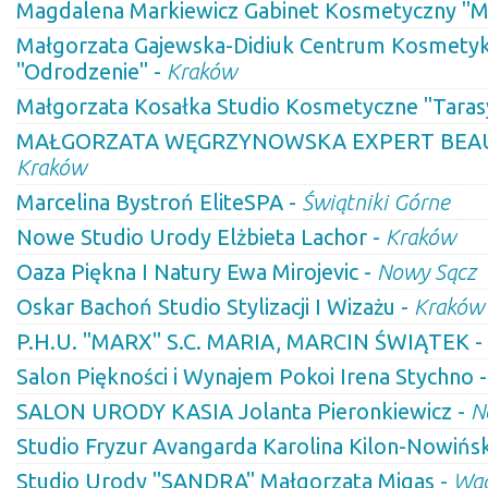
Magdalena Markiewicz Gabinet Kosmetyczny 
Małgorzata Gajewska-Didiuk Centrum Kosmetyki
"Odrodzenie" -
Kraków
Małgorzata Kosałka Studio Kosmetyczne "Taras
MAŁGORZATA WĘGRZYNOWSKA EXPERT BEAUT
Kraków
Marcelina Bystroń EliteSPA -
Świątniki Górne
Nowe Studio Urody Elżbieta Lachor -
Kraków
Oaza Piękna I Natury Ewa Mirojevic -
Nowy Sącz
Oskar Bachoń Studio Stylizacji I Wizażu -
Kraków
P.H.U. "MARX" S.C. MARIA, MARCIN ŚWIĄTEK -
Salon Piękności i Wynajem Pokoi Irena Stychno 
SALON URODY KASIA Jolanta Pieronkiewicz -
N
Studio Fryzur Avangarda Karolina Kilon-Nowińs
Studio Urody "SANDRA" Małgorzata Migas -
Wa