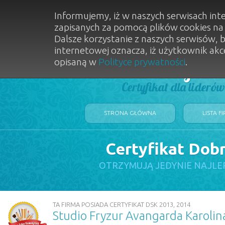
Informujemy, iż w naszych serwisach int
zapisanych za pomocą plików cookies n
Dalsze korzystanie z naszych serwisów, 
internetowej oznacza, iż użytkownik akc
opisaną w
Polityce prywatności
.
Dobry Sal
Certyfikat dla lideró
STRONA GŁÓWNA
LISTA F
Certyfikat Dob
OTRZYMUJĄ JEDYNIE NAJLE
TA FIRMA POSIADA CERTYFIKAT DSK 2013, 2014
Studio Fryzur Avangarda Karolin