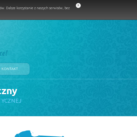
x
w. Dalsze korzystanie z naszych serwisów, bez
ce!
KONTAKT
czny
TYCZNEJ