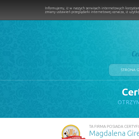
Informujemy, iż w naszych serwisach internetowych korzystam
zmiany ustawień przeglądarki internetowej oznacza, iż użytko
Ce
STRONA 
Cer
LOGII W PROCESIE
OTRZYM
TA FIRMA POSIADA CERTYFI
Magdalena Gire