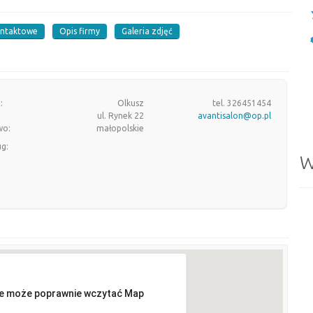
ontaktowe
Opis firmy
Galeria zdjęć
:
Olkusz
tel. 326451454
ul. Rynek 22
avantisalon@op.pl
wo:
małopolskie
ug:
W
ie może poprawnie wczytać Map