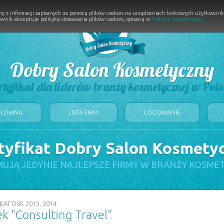
y z informacji zapisanych za pomocą plików cookies na urządzeniach końcowych użytkownikó
wnik akceptuje politykę stosowania plików cookies, opisaną w
Polityce prywatności
.
Dobry Salon Kosmetyczny
rtyfikat dla liderów branży kosmetycznej w Pols
GŁÓWNA
LISTA FIRM
LOGOWANIE
tyfikat Dobry Salon Kosmety
UJĄ JEDYNIE NAJLEPSZE FIRMY W BRANŻY KOSME
KAT DSK 2013, 2014
k "Consulting Travel"