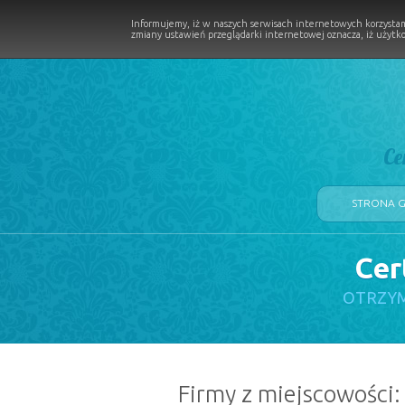
Informujemy, iż w naszych serwisach internetowych korzystam
zmiany ustawień przeglądarki internetowej oznacza, iż użytko
Ce
STRONA 
Cer
LOGII W PROCESIE
OTRZYM
Firmy z miejscowości: