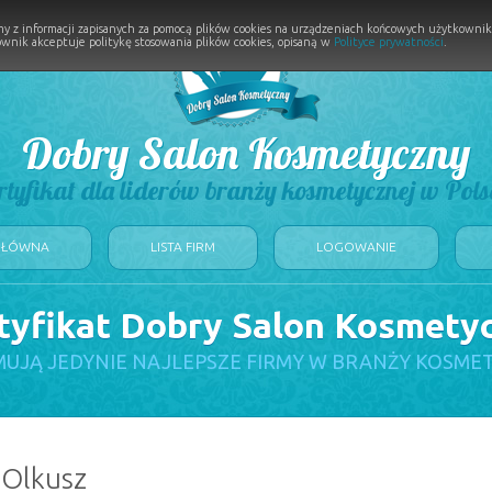
y z informacji zapisanych za pomocą plików cookies na urządzeniach końcowych użytkownikó
wnik akceptuje politykę stosowania plików cookies, opisaną w
Polityce prywatności
.
Dobry Salon Kosmetyczny
rtyfikat dla liderów branży kosmetycznej w Pols
GŁÓWNA
LISTA FIRM
LOGOWANIE
tyfikat Dobry Salon Kosmety
UJĄ JEDYNIE NAJLEPSZE FIRMY W BRANŻY KOSME
 Olkusz