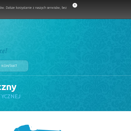
x
w. Dalsze korzystanie z naszych serwisów, bez
ce!
KONTAKT
czny
TYCZNEJ