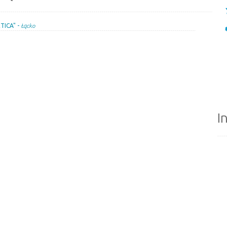
TICA" -
Łącko
I