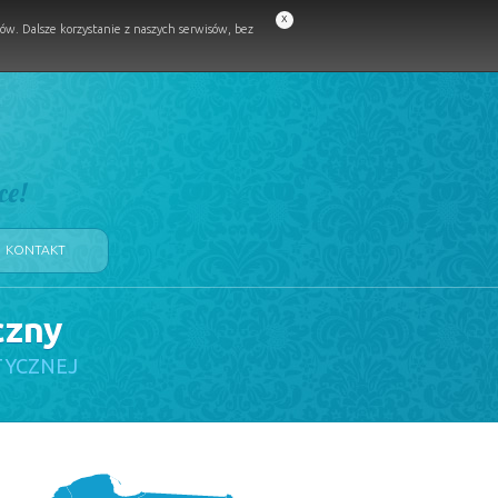
x
w. Dalsze korzystanie z naszych serwisów, bez
ce!
KONTAKT
czny
TYCZNEJ