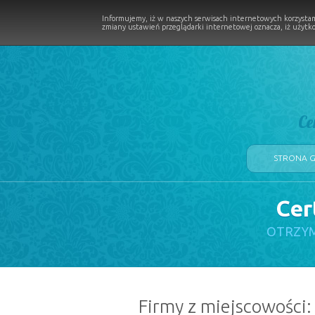
Informujemy, iż w naszych serwisach internetowych korzystam
zmiany ustawień przeglądarki internetowej oznacza, iż użytko
Ce
STRONA 
Cer
LOGII W PROCESIE
OTRZYM
Firmy z miejscowości: