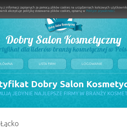
y z informacji zapisanych za pomocą plików cookies na urządzeniach końcowych użytkownikó
wnik akceptuje politykę stosowania plików cookies, opisaną w
Polityce prywatności
.
Dobry Salon Kosmetyczny
rtyfikat dla liderów branży kosmetycznej w Pols
GŁÓWNA
LISTA FIRM
LOGOWANIE
tyfikat Dobry Salon Kosmety
UJĄ JEDYNIE NAJLEPSZE FIRMY W BRANŻY KOSME
 Łącko