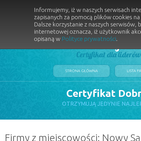
Informujemy, iż w naszych serwisach int
zapisanych za pomocą plików cookies n
Dalsze korzystanie z naszych serwisów, 
internetowej oznacza, iż użytkownik akc
opisaną w
Polityce prywatności
.
Dobry Sal
Certyfikat dla lideró
STRONA GŁÓWNA
LISTA F
Certyfikat Dob
OTRZYMUJĄ JEDYNIE NAJLE
Firmy z miejscowości: Nowy Są