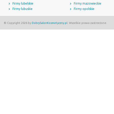
Firmy lubelskie
Firmy mazowieckie
Firmy lubuskie
Firmy opolskie
© Copyright 2026 by
DobrySalonKosmetyczny.pl
. Wszelkie prawa zastrzeżone.