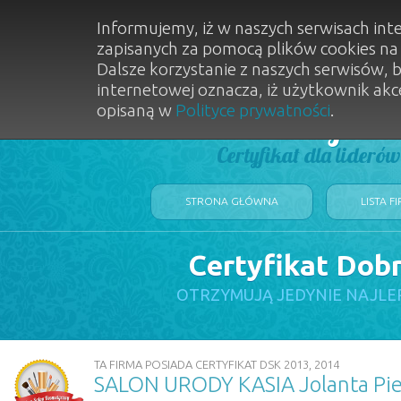
Informujemy, iż w naszych serwisach int
zapisanych za pomocą plików cookies n
Dalsze korzystanie z naszych serwisów, 
internetowej oznacza, iż użytkownik akc
opisaną w
Polityce prywatności
.
Dobry Sal
Certyfikat dla lideró
STRONA GŁÓWNA
LISTA F
Certyfikat Dob
OTRZYMUJĄ JEDYNIE NAJLE
TA FIRMA POSIADA CERTYFIKAT DSK 2013, 2014
SALON URODY KASIA Jolanta Pie