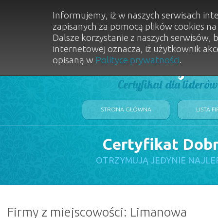
Informujemy, iż w naszych serwisach int
zapisanych za pomocą plików cookies n
Dalsze korzystanie z naszych serwisów, 
internetowej oznacza, iż użytkownik akc
opisaną w
Polityce prywatności
.
Dobry Sal
Certyfikat dla lideró
STRONA GŁÓWNA
LISTA F
Certyfikat Dob
OTRZYMUJĄ JEDYNIE NAJLE
Firmy z miejscowości: Limanowa