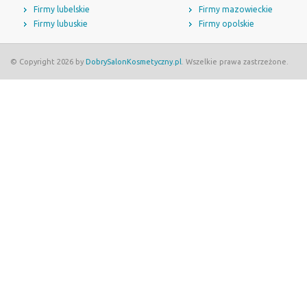
Firmy lubelskie
Firmy mazowieckie
Firmy lubuskie
Firmy opolskie
© Copyright 2026 by
DobrySalonKosmetyczny.pl
. Wszelkie prawa zastrzeżone.