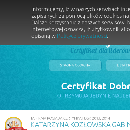
Informujemy, iż w naszych serwisach int
zapisanych za pomocą plików cookies n
Dalsze korzystanie z naszych serwisów, 
internetowej oznacza, iż użytkownik akc
opisaną w
Polityce prywatności
.
Dobry Sal
Certyfikat dla lideró
STRONA GŁÓWNA
LISTA F
Certyfikat Dob
OTRZYMUJĄ JEDYNIE NAJLE
TA FIRMA POSIADA CERTYFIKAT DSK 2013, 2014
KATARZYNA KOZŁOWSKA GABI