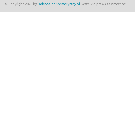
© Copyright 2026 by
DobrySalonKosmetyczny.pl
. Wszelkie prawa zastrzeżone.