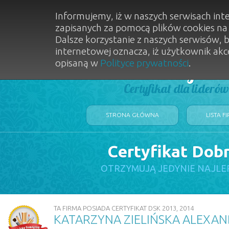
Informujemy, iż w naszych serwisach int
zapisanych za pomocą plików cookies n
Dalsze korzystanie z naszych serwisów, 
internetowej oznacza, iż użytkownik akc
opisaną w
Polityce prywatności
.
Dobry Sal
Certyfikat dla lideró
STRONA GŁÓWNA
LISTA F
Certyfikat Dob
OTRZYMUJĄ JEDYNIE NAJLE
TA FIRMA POSIADA CERTYFIKAT DSK 2013, 2014
KATARZYNA ZIELIŃSKA ALEXAN