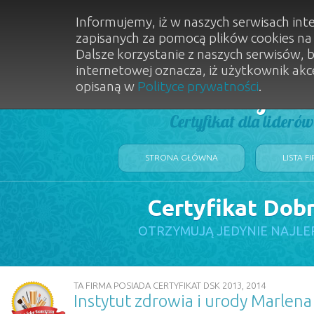
Informujemy, iż w naszych serwisach int
zapisanych za pomocą plików cookies n
Dalsze korzystanie z naszych serwisów, 
internetowej oznacza, iż użytkownik akc
opisaną w
Polityce prywatności
.
Dobry Sal
Certyfikat dla lideró
STRONA GŁÓWNA
LISTA F
Certyfikat Dob
OTRZYMUJĄ JEDYNIE NAJLE
TA FIRMA POSIADA CERTYFIKAT DSK 2013, 2014
Instytut zdrowia i urody Marlen