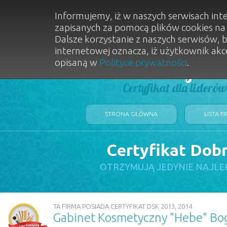
Informujemy, iż w naszych serwisach int
zapisanych za pomocą plików cookies n
Dalsze korzystanie z naszych serwisów, 
internetowej oznacza, iż użytkownik akc
opisaną w
Polityce prywatności
.
Dobry Sal
Certyfikat dla lideró
STRONA GŁÓWNA
LISTA F
Certyfikat Dob
OTRZYMUJĄ JEDYNIE NAJLE
TA FIRMA POSIADA CERTYFIKAT DSK 2013, 2014
Gabinet Kosmetyczny "Hebe" Bog