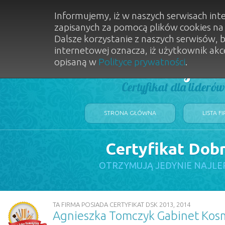
Informujemy, iż w naszych serwisach int
zapisanych za pomocą plików cookies n
Dalsze korzystanie z naszych serwisów, 
internetowej oznacza, iż użytkownik akc
opisaną w
Polityce prywatności
.
Dobry Sal
Certyfikat dla lideró
STRONA GŁÓWNA
LISTA F
Certyfikat Dob
OTRZYMUJĄ JEDYNIE NAJLE
TA FIRMA POSIADA CERTYFIKAT DSK 2013, 2014
Agnieszka Tomczyk Gabinet Kos