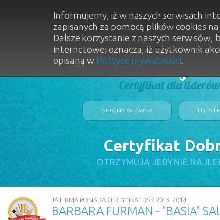
Informujemy, iż w naszych serwisach int
zapisanych za pomocą plików cookies n
Dalsze korzystanie z naszych serwisów, 
internetowej oznacza, iż użytkownik akc
opisaną w
Polityce prywatności
.
Dobry Sal
Certyfikat dla lideró
STRONA GŁÓWNA
LISTA F
Certyfikat Dob
OTRZYMUJĄ JEDYNIE NAJLE
TA FIRMA POSIADA CERTYFIKAT DSK 2013, 2014
BARBARA FURMAN - "BASIA" S