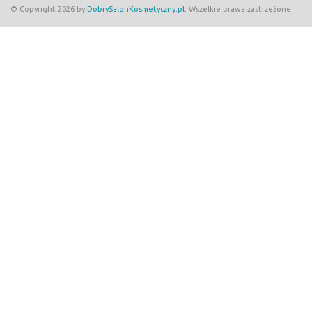
© Copyright 2026 by
DobrySalonKosmetyczny.pl
. Wszelkie prawa zastrzeżone.