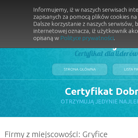
Informujemy, iż w naszych serwisach int
zapisanych za pomocą plików cookies n
Dalsze korzystanie z naszych serwisów, 
internetowej oznacza, iż użytkownik akc
opisaną w
Polityce prywatności
.
Dobry Sal
Certyfikat dla lideró
STRONA GŁÓWNA
LISTA F
Certyfikat Dob
OTRZYMUJĄ JEDYNIE NAJLE
Firmy z miejscowości: Gryfice