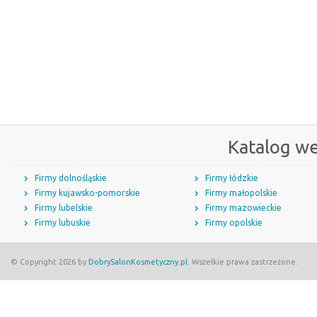
Katalog w
Firmy dolnośląskie
Firmy łódzkie
Firmy kujawsko-pomorskie
Firmy małopolskie
Firmy lubelskie
Firmy mazowieckie
Firmy lubuskie
Firmy opolskie
© Copyright 2026 by
DobrySalonKosmetyczny.pl
. Wszelkie prawa zastrzeżone.