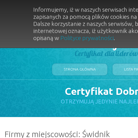
Informujemy, iż w naszych serwisach int
zapisanych za pomocą plików cookies n
Dalsze korzystanie z naszych serwisów, 
internetowej oznacza, iż użytkownik akc
opisaną w
Polityce prywatności
.
Dobry Sal
Certyfikat dla lideró
STRONA GŁÓWNA
LISTA F
Certyfikat Dob
OTRZYMUJĄ JEDYNIE NAJLE
Firmy z miejscowości: Świdnik