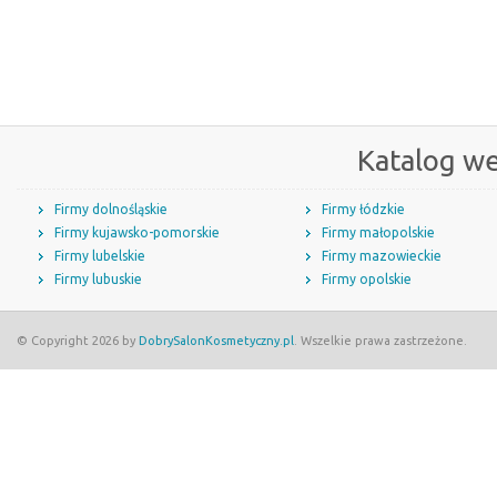
Katalog w
Firmy dolnośląskie
Firmy łódzkie
Firmy kujawsko-pomorskie
Firmy małopolskie
Firmy lubelskie
Firmy mazowieckie
Firmy lubuskie
Firmy opolskie
© Copyright 2026 by
DobrySalonKosmetyczny.pl
. Wszelkie prawa zastrzeżone.