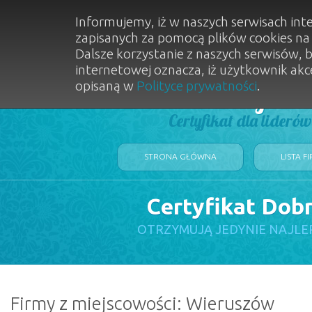
Informujemy, iż w naszych serwisach int
zapisanych za pomocą plików cookies n
Dalsze korzystanie z naszych serwisów, 
internetowej oznacza, iż użytkownik akc
opisaną w
Polityce prywatności
.
Dobry Sal
Certyfikat dla lideró
STRONA GŁÓWNA
LISTA F
Certyfikat Dob
OTRZYMUJĄ JEDYNIE NAJLE
Firmy z miejscowości: Wieruszów