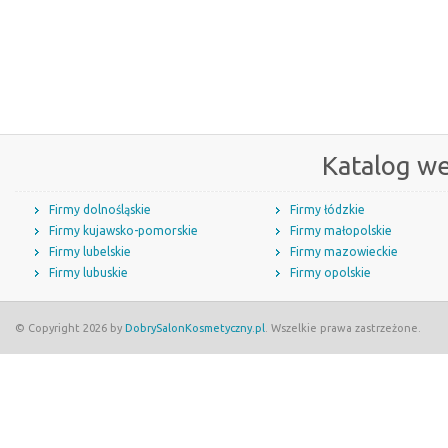
Katalog w
Firmy dolnośląskie
Firmy łódzkie
Firmy kujawsko-pomorskie
Firmy małopolskie
Firmy lubelskie
Firmy mazowieckie
Firmy lubuskie
Firmy opolskie
© Copyright 2026 by
DobrySalonKosmetyczny.pl
. Wszelkie prawa zastrzeżone.