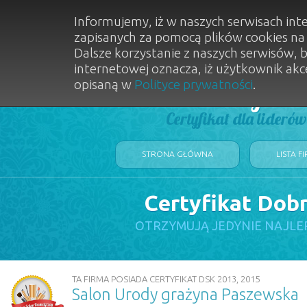
Informujemy, iż w naszych serwisach int
zapisanych za pomocą plików cookies n
Dalsze korzystanie z naszych serwisów, 
internetowej oznacza, iż użytkownik akc
opisaną w
Polityce prywatności
.
Dobry Sal
Certyfikat dla lideró
STRONA GŁÓWNA
LISTA F
Certyfikat Dob
OTRZYMUJĄ JEDYNIE NAJLE
TA FIRMA POSIADA CERTYFIKAT DSK 2013, 2015
Salon Urody grażyna Paszewska