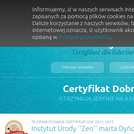
Informujemy, iż w naszych serwisach int
zapisanych za pomocą plików cookies n
Dalsze korzystanie z naszych serwisów, 
internetowej oznacza, iż użytkownik akc
opisaną w
Polityce prywatności
.
Dobry Sal
Certyfikat dla lideró
STRONA GŁÓWNA
LISTA F
Certyfikat Dob
OTRZYMUJĄ JEDYNIE NAJLE
TA FIRMA POSIADA CERTYFIKAT DSK 2013, 2015
Instytut Urody ''Zen'' marta Dyńc