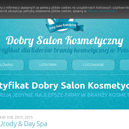
y z informacji zapisanych za pomocą plików cookies na urządzeniach końcowych użytkownikó
wnik akceptuje politykę stosowania plików cookies, opisaną w
Polityce prywatności
.
Dobry Salon Kosmetyczny
rtyfikat dla liderów branży kosmetycznej w Pols
GŁÓWNA
LISTA FIRM
LOGOWANIE
tyfikat Dobry Salon Kosmety
UJĄ JEDYNIE NAJLEPSZE FIRMY W BRANŻY KOSME
KAT DSK 2013, 2015
 Urody & Day Spa