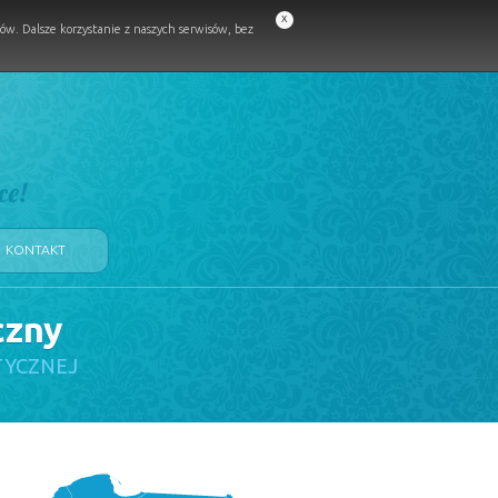
x
w. Dalsze korzystanie z naszych serwisów, bez
ce!
KONTAKT
czny
TYCZNEJ