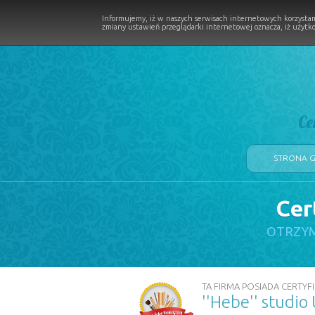
Informujemy, iż w naszych serwisach internetowych korzystam
zmiany ustawień przeglądarki internetowej oznacza, iż użytko
Ce
STRONA 
Cer
LOGII W PROCESIE
OTRZYM
TA FIRMA POSIADA CERTYFI
''Hebe'' studio