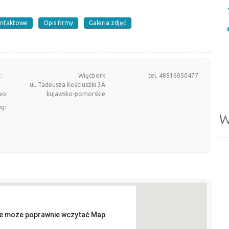
ontaktowe
Opis firmy
Galeria zdjęć
:
Więcbork
tel. 48516050477
ul. Tadeusza Kościuszki 3A
wo:
kujawsko-pomorskie
ug:
W
ie może poprawnie wczytać Map