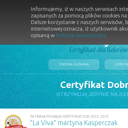
Informujemy, iż w naszych serwisach int
zapisanych za pomocą plików cookies n
Dalsze korzystanie z naszych serwisów, 
internetowej oznacza, iż użytkownik akc
opisaną w
Polityce prywatności
.
Dobry Sal
Certyfikat dla lideró
STRONA GŁÓWNA
LISTA F
Certyfikat Dob
OTRZYMUJĄ JEDYNIE NAJLE
TA FIRMA POSIADA CERTYFIKAT DSK 2013, 2015
"La Viva" martyna Kasperczak