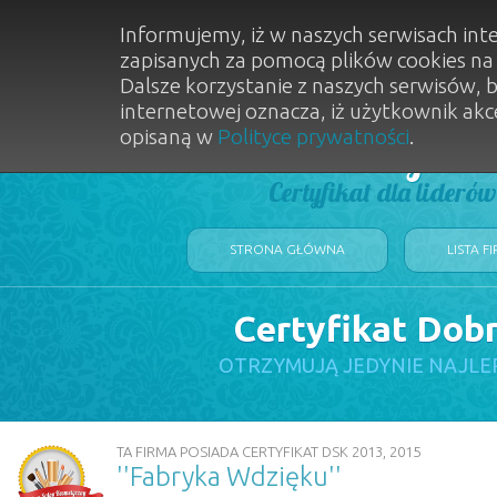
Informujemy, iż w naszych serwisach int
zapisanych za pomocą plików cookies n
Dalsze korzystanie z naszych serwisów, 
internetowej oznacza, iż użytkownik akc
opisaną w
Polityce prywatności
.
Dobry Sal
Certyfikat dla lideró
STRONA GŁÓWNA
LISTA F
Certyfikat Dob
OTRZYMUJĄ JEDYNIE NAJLE
TA FIRMA POSIADA CERTYFIKAT DSK 2013, 2015
''Fabryka Wdzięku''