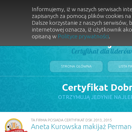
Informujemy, iż w naszych serwisach int
zapisanych za pomocą plików cookies n
Dalsze korzystanie z naszych serwisów, 
internetowej oznacza, iż użytkownik akc
opisaną w
Polityce prywatności
.
Dobry Sal
Certyfikat dla lideró
STRONA GŁÓWNA
LISTA F
Certyfikat Dob
OTRZYMUJĄ JEDYNIE NAJLE
TA FIRMA POSIADA CERTYFIKAT DSK 2013, 2015
Aneta Kurowska makijaż Perman