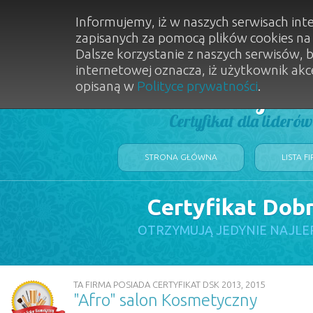
Informujemy, iż w naszych serwisach int
zapisanych za pomocą plików cookies n
Dalsze korzystanie z naszych serwisów, 
internetowej oznacza, iż użytkownik akc
opisaną w
Polityce prywatności
.
Dobry Sal
Certyfikat dla lideró
STRONA GŁÓWNA
LISTA F
Certyfikat Dob
OTRZYMUJĄ JEDYNIE NAJLE
TA FIRMA POSIADA CERTYFIKAT DSK 2013, 2015
"Afro" salon Kosmetyczny