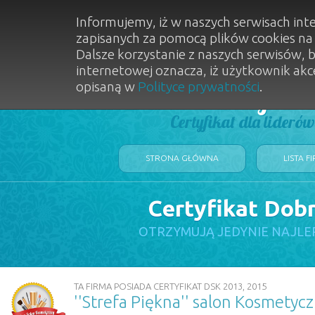
Informujemy, iż w naszych serwisach int
zapisanych za pomocą plików cookies n
Dalsze korzystanie z naszych serwisów, 
internetowej oznacza, iż użytkownik akc
opisaną w
Polityce prywatności
.
Dobry Sal
Certyfikat dla lideró
STRONA GŁÓWNA
LISTA F
Certyfikat Dob
OTRZYMUJĄ JEDYNIE NAJLE
TA FIRMA POSIADA CERTYFIKAT DSK 2013, 2015
''Strefa Piękna'' salon Kosmetyc