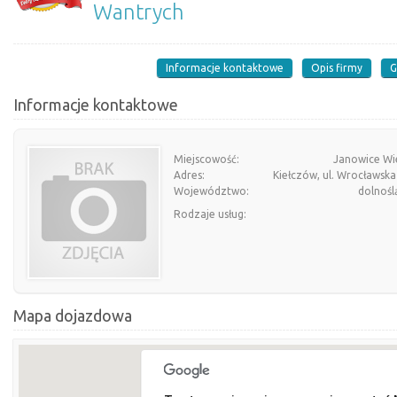
Wantrych
Informacje kontaktowe
Opis firmy
G
Informacje kontaktowe
Miejscowość:
Janowice Wie
Adres:
Kiełczów, ul. Wrocławsk
Województwo:
dolnośl
Rodzaje usług:
Mapa dojazdowa