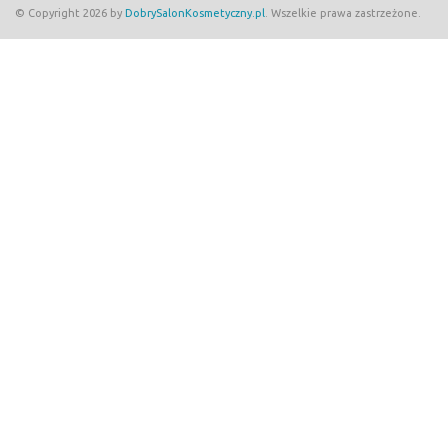
© Copyright 2026 by
DobrySalonKosmetyczny.pl
. Wszelkie prawa zastrzeżone.