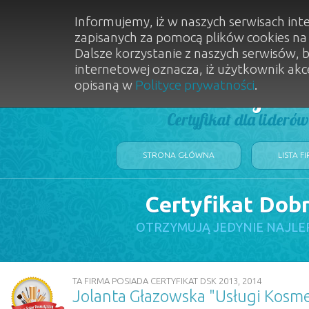
Informujemy, iż w naszych serwisach int
zapisanych za pomocą plików cookies n
Dalsze korzystanie z naszych serwisów, 
internetowej oznacza, iż użytkownik akc
opisaną w
Polityce prywatności
.
Dobry Sal
Certyfikat dla lideró
STRONA GŁÓWNA
LISTA F
Certyfikat Dob
OTRZYMUJĄ JEDYNIE NAJLE
TA FIRMA POSIADA CERTYFIKAT DSK 2013, 2014
Jolanta Głazowska "Usługi Kosm