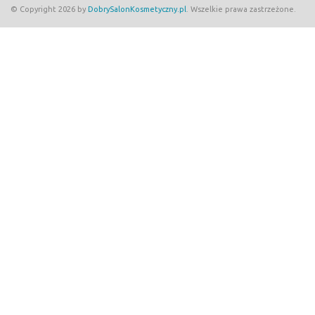
© Copyright 2026 by
DobrySalonKosmetyczny.pl
. Wszelkie prawa zastrzeżone.