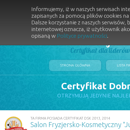
Informujemy, iż w naszych serwisach int
zapisanych za pomocą plików cookies n
Dalsze korzystanie z naszych serwisów, 
internetowej oznacza, iż użytkownik akc
opisaną w
Polityce prywatności
.
Dobry Sal
Certyfikat dla lideró
STRONA GŁÓWNA
LISTA F
Certyfikat Dob
OTRZYMUJĄ JEDYNIE NAJLE
TA FIRMA POSIADA CERTYFIKAT DSK 2013, 2014
Salon Fryzjersko-Kosmetyczny "J