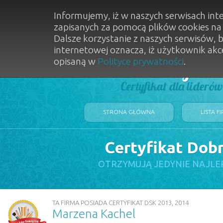
Informujemy, iż w naszych serwisach int
zapisanych za pomocą plików cookies n
Dalsze korzystanie z naszych serwisów, 
internetowej oznacza, iż użytkownik akc
opisaną w
Polityce prywatności
.
Dobry Sal
Certyfikat dla lideró
STRONA GŁÓWNA
LISTA F
Certyfikat Dob
OTRZYMUJĄ JEDYNIE NAJLE
TA FIRMA POSIADA CERTYFIKAT DSK 2013, 2014
Marzena Kachel