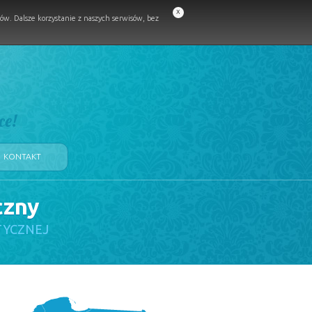
x
w. Dalsze korzystanie z naszych serwisów, bez
ce!
KONTAKT
czny
TYCZNEJ