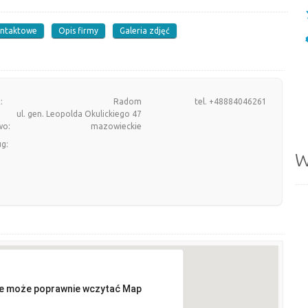
ontaktowe
Opis firmy
Galeria zdjęć
:
Radom
tel. +48884046261
ul. gen. Leopolda Okulickiego 47
wo:
mazowieckie
ug:
W
ie może poprawnie wczytać Map