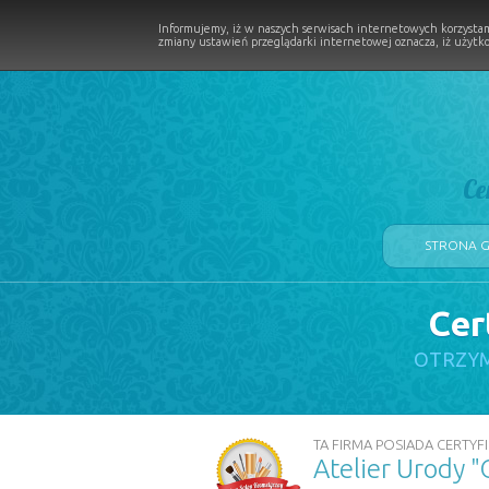
Informujemy, iż w naszych serwisach internetowych korzystam
zmiany ustawień przeglądarki internetowej oznacza, iż użytko
Ce
STRONA 
Cer
LOGII W PROCESIE
OTRZYM
TA FIRMA POSIADA CERTYFI
Atelier Urody "