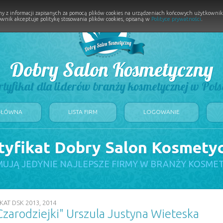
y z informacji zapisanych za pomocą plików cookies na urządzeniach końcowych użytkownikó
wnik akceptuje politykę stosowania plików cookies, opisaną w
Polityce prywatności
.
Dobry Salon Kosmetyczny
rtyfikat dla liderów branży kosmetycznej w Pols
GŁÓWNA
LISTA FIRM
LOGOWANIE
tyfikat Dobry Salon Kosmety
UJĄ JEDYNIE NAJLEPSZE FIRMY W BRANŻY KOSME
KAT DSK 2013, 2014
Czarodziejki" Urszula Justyna Wieteska