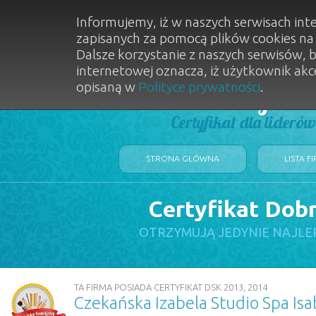
Informujemy, iż w naszych serwisach int
zapisanych za pomocą plików cookies n
Dalsze korzystanie z naszych serwisów, 
internetowej oznacza, iż użytkownik akc
opisaną w
Polityce prywatności
.
Dobry Sal
Certyfikat dla lideró
STRONA GŁÓWNA
LISTA F
Certyfikat Dob
OTRZYMUJĄ JEDYNIE NAJLE
TA FIRMA POSIADA CERTYFIKAT DSK 2013, 2014
Czekańska Izabela Studio Spa Isa