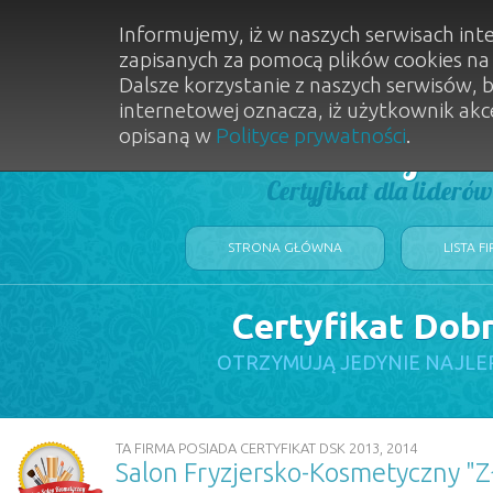
Informujemy, iż w naszych serwisach int
zapisanych za pomocą plików cookies n
Dalsze korzystanie z naszych serwisów, 
internetowej oznacza, iż użytkownik akc
opisaną w
Polityce prywatności
.
Dobry Sal
Certyfikat dla lideró
STRONA GŁÓWNA
LISTA F
Certyfikat Dob
OTRZYMUJĄ JEDYNIE NAJLE
TA FIRMA POSIADA CERTYFIKAT DSK 2013, 2014
Salon Fryzjersko-Kosmetyczny "Zł