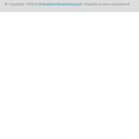
© Copyright 2026 by
DobrySalonKosmetyczny.pl
. Wszelkie prawa zastrzeżone.