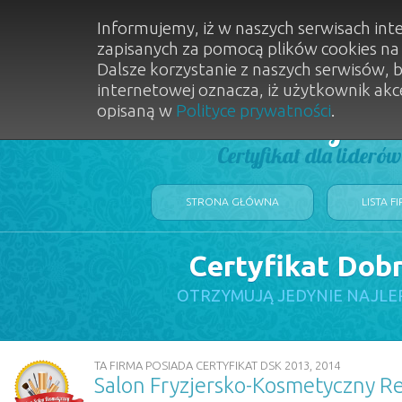
Informujemy, iż w naszych serwisach int
zapisanych za pomocą plików cookies n
Dalsze korzystanie z naszych serwisów, 
internetowej oznacza, iż użytkownik akc
opisaną w
Polityce prywatności
.
Dobry Sal
Certyfikat dla lideró
STRONA GŁÓWNA
LISTA F
Certyfikat Dob
OTRZYMUJĄ JEDYNIE NAJLE
TA FIRMA POSIADA CERTYFIKAT DSK 2013, 2014
Salon Fryzjersko-Kosmetyczny Re