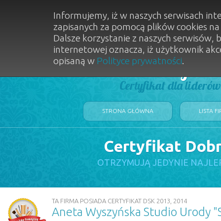
Informujemy, iż w naszych serwisach int
zapisanych za pomocą plików cookies n
Dalsze korzystanie z naszych serwisów, 
internetowej oznacza, iż użytkownik akc
opisaną w
Polityce prywatności
.
Dobry Sal
Certyfikat dla lideró
STRONA GŁÓWNA
LISTA F
Certyfikat Dob
OTRZYMUJĄ JEDYNIE NAJLE
TA FIRMA POSIADA CERTYFIKAT DSK 2013, 2014
Aneta Wyszyńska Studio Urody "