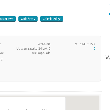
ontaktowe
Opis firmy
Galeria zdjęć
:
Września
tel. 614361227
Ul. Warszawska 24 Lok. 2
0
wo:
wielkopolskie
W
ug: