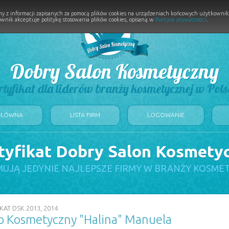
y z informacji zapisanych za pomocą plików cookies na urządzeniach końcowych użytkownikó
wnik akceptuje politykę stosowania plików cookies, opisaną w
Polityce prywatności
.
Dobry Salon Kosmetyczny
rtyfikat dla liderów branży kosmetycznej w Pols
GŁÓWNA
LISTA FIRM
LOGOWANIE
tyfikat Dobry Salon Kosmety
UJĄ JEDYNIE NAJLEPSZE FIRMY W BRANŻY KOSME
KAT DSK 2013, 2014
ko Kosmetyczny "Halina" Manuela