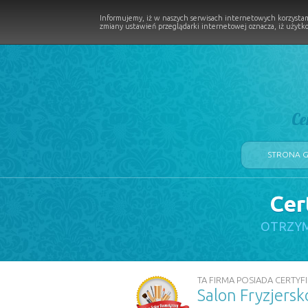
Informujemy, iż w naszych serwisach internetowych korzystam
zmiany ustawień przeglądarki internetowej oznacza, iż użytko
Ce
STRONA 
Cer
LOGII W PROCESIE
OTRZYM
TA FIRMA POSIADA CERTYFI
Salon Fryzjers