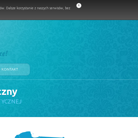
x
w. Dalsze korzystanie z naszych serwisów, bez
ce!
KONTAKT
czny
TYCZNEJ