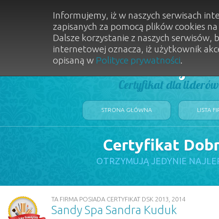
Informujemy, iż w naszych serwisach int
zapisanych za pomocą plików cookies n
Dalsze korzystanie z naszych serwisów, 
internetowej oznacza, iż użytkownik akc
opisaną w
Polityce prywatności
.
Dobry Sal
Certyfikat dla lideró
STRONA GŁÓWNA
LISTA F
Certyfikat Dob
OTRZYMUJĄ JEDYNIE NAJLE
TA FIRMA POSIADA CERTYFIKAT DSK 2013, 2014
Sandy Spa Sandra Kuduk