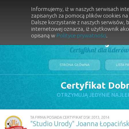
Informujemy, iż w naszych serwisach int
zapisanych za pomocą plików cookies n
Dalsze korzystanie z naszych serwisów, 
internetowej oznacza, iż użytkownik akc
opisaną w
Polityce prywatności
.
Dobry Sal
Certyfikat dla lideró
STRONA GŁÓWNA
LISTA F
Certyfikat Dob
OTRZYMUJĄ JEDYNIE NAJLE
TA FIRMA POSIADA CERTYFIKAT DSK 2013, 2014
"Studio Urody" Joanna Łopacińsk