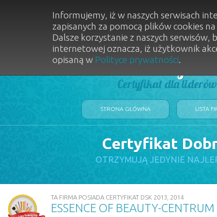
Informujemy, iż w naszych serwisach int
zapisanych za pomocą plików cookies n
Dalsze korzystanie z naszych serwisów, 
internetowej oznacza, iż użytkownik akc
opisaną w
Polityce prywatności
.
Dobry Sal
Certyfikat dla lideró
STRONA GŁÓWNA
LISTA F
Certyfikat Dob
OTRZYMUJĄ JEDYNIE NAJLE
TA FIRMA POSIADA CERTYFIKAT DSK 2013, 2014
ESSENCE OF BEAUTY-CENTRUM 