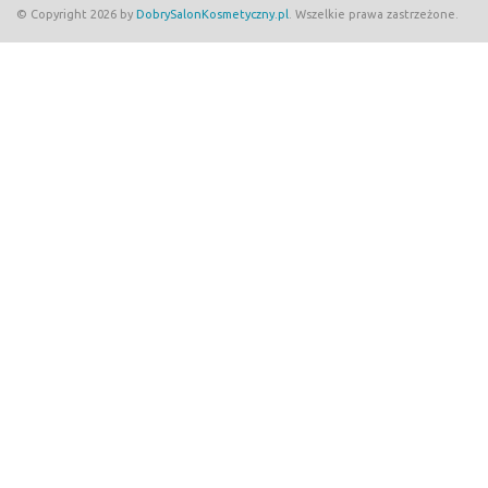
© Copyright 2026 by
DobrySalonKosmetyczny.pl
. Wszelkie prawa zastrzeżone.