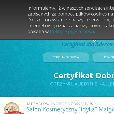
Informujemy, iż w naszych serwisach int
zapisanych za pomocą plików cookies n
Dalsze korzystanie z naszych serwisów, 
internetowej oznacza, iż użytkownik akc
opisaną w
Polityce prywatności
.
Dobry Sal
Certyfikat dla lideró
STRONA GŁÓWNA
LISTA F
Certyfikat Dob
OTRZYMUJĄ JEDYNIE NAJLE
TA FIRMA POSIADA CERTYFIKAT DSK 2013, 2014
Salon Kosmetyczny "Idylla" Małg