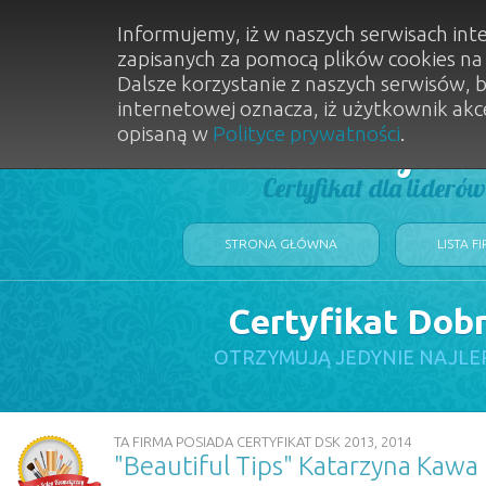
Informujemy, iż w naszych serwisach int
zapisanych za pomocą plików cookies n
Dalsze korzystanie z naszych serwisów, 
internetowej oznacza, iż użytkownik akc
opisaną w
Polityce prywatności
.
Dobry Sal
Certyfikat dla lideró
STRONA GŁÓWNA
LISTA F
Certyfikat Dob
OTRZYMUJĄ JEDYNIE NAJLE
TA FIRMA POSIADA CERTYFIKAT DSK 2013, 2014
"Beautiful Tips" Katarzyna Kawa