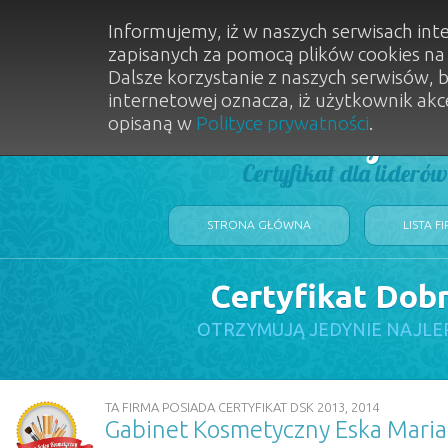
Informujemy, iż w naszych serwisach int
zapisanych za pomocą plików cookies n
Dalsze korzystanie z naszych serwisów, 
internetowej oznacza, iż użytkownik akc
opisaną w
Polityce prywatności
.
Dobry Sal
Certyfikat dla lideró
STRONA GŁÓWNA
LISTA F
Certyfikat Dob
OTRZYMUJĄ JEDYNIE NAJLE
TA FIRMA POSIADA CERTYFIKAT DSK 2013, 2014
Gabinet Kosmetyczny Eska Mar