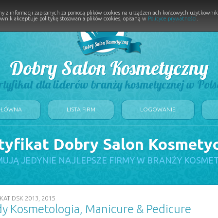
y z informacji zapisanych za pomocą plików cookies na urządzeniach końcowych użytkownikó
wnik akceptuje politykę stosowania plików cookies, opisaną w
Polityce prywatności
.
Dobry Salon Kosmetyczny
rtyfikat dla liderów branży kosmetycznej w Pols
GŁÓWNA
LISTA FIRM
LOGOWANIE
tyfikat Dobry Salon Kosmety
UJĄ JEDYNIE NAJLEPSZE FIRMY W BRANŻY KOSME
KAT DSK 2013, 2015
y Kosmetologia, Manicure & Pedicure