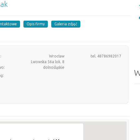
zak
ontaktowe
Opis firmy
Galeria zdjęć
:
Wrocław
tel. 48786982017
Lwowska 56a lok. 8
wo:
dolnośląskie
W
ug: