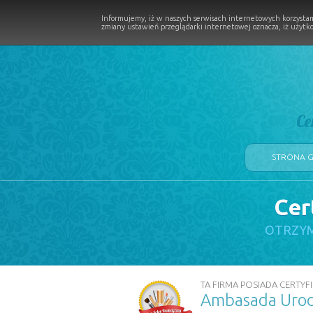
Informujemy, iż w naszych serwisach internetowych korzystam
zmiany ustawień przeglądarki internetowej oznacza, iż użytko
Ce
STRONA 
Cer
LOGII W PROCESIE
OTRZYM
TA FIRMA POSIADA CERTYFI
Ambasada Urod