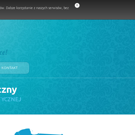
x
w. Dalsze korzystanie z naszych serwisów, bez
ce!
KONTAKT
czny
TYCZNEJ