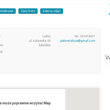
ontaktowe
Opis firmy
Galeria zdjęć
:
Lublin
tel. 505418851
ul. Łukowska 49
gabinetalicja@gmail.com
wo:
lubelskie
ug:
W
ie może poprawnie wczytać Map