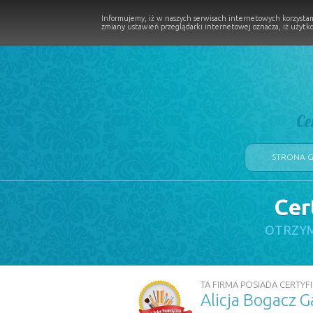
Informujemy, iż w naszych serwisach internetowych korzystam
zmiany ustawień przeglądarki internetowej oznacza, iż użytko
Ce
STRONA 
Cer
LOGII W PROCESIE
OTRZYM
TA FIRMA POSIADA CERTYFI
Alicja Bogacz G