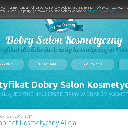
y z informacji zapisanych za pomocą plików cookies na urządzeniach końcowych użytkownikó
wnik akceptuje politykę stosowania plików cookies, opisaną w
Polityce prywatności
.
Dobry Salon Kosmetyczny
rtyfikat dla liderów branży kosmetycznej w Pols
GŁÓWNA
LISTA FIRM
LOGOWANIE
tyfikat Dobry Salon Kosmety
UJĄ JEDYNIE NAJLEPSZE FIRMY W BRANŻY KOSME
KAT DSK 2013, 2014
abinet Kosmetyczny Alicja