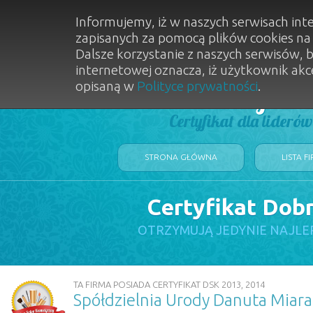
Informujemy, iż w naszych serwisach int
zapisanych za pomocą plików cookies n
Dalsze korzystanie z naszych serwisów, 
internetowej oznacza, iż użytkownik akc
opisaną w
Polityce prywatności
.
Dobry Sal
Certyfikat dla lideró
STRONA GŁÓWNA
LISTA F
Certyfikat Dob
OTRZYMUJĄ JEDYNIE NAJLE
TA FIRMA POSIADA CERTYFIKAT DSK 2013, 2014
Spółdzielnia Urody Danuta Miara