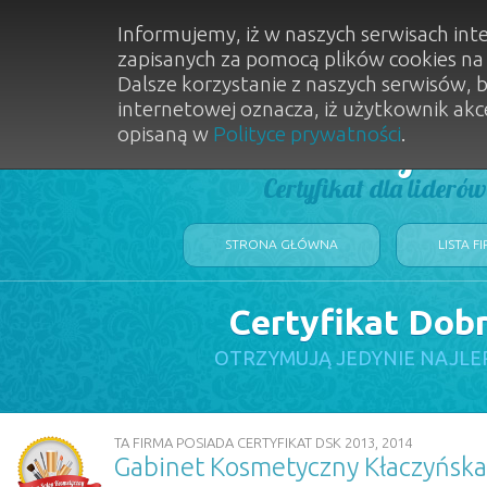
Informujemy, iż w naszych serwisach int
zapisanych za pomocą plików cookies n
Dalsze korzystanie z naszych serwisów, 
internetowej oznacza, iż użytkownik akc
opisaną w
Polityce prywatności
.
Dobry Sal
Certyfikat dla lideró
STRONA GŁÓWNA
LISTA F
Certyfikat Dob
OTRZYMUJĄ JEDYNIE NAJLE
TA FIRMA POSIADA CERTYFIKAT DSK 2013, 2014
Gabinet Kosmetyczny Kłaczyńska