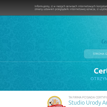
Informujemy, iż w naszych serwisach internetowych korzystam
zmiany ustawień przeglądarki internetowej oznacza, iż użytko
Ce
STRONA 
Cer
LOGII W PROCESIE
OTRZYM
TA FIRMA POSIADA CERTYFI
Studio Urody A