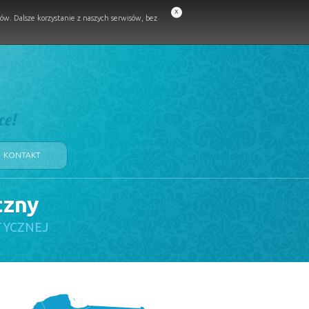
x
w. Dalsze korzystanie z naszych serwisów, bez
ce!
KONTAKT
czny
TYCZNEJ