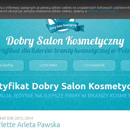
y z informacji zapisanych za pomocą plików cookies na urządzeniach końcowych użytkownikó
wnik akceptuje politykę stosowania plików cookies, opisaną w
Polityce prywatności
.
Dobry Salon Kosmetyczny
rtyfikat dla liderów branży kosmetycznej w Pols
GŁÓWNA
LISTA FIRM
LOGOWANIE
tyfikat Dobry Salon Kosmety
UJĄ JEDYNIE NAJLEPSZE FIRMY W BRANŻY KOSME
KAT DSK 2013, 2014
rlette Arleta Pawska