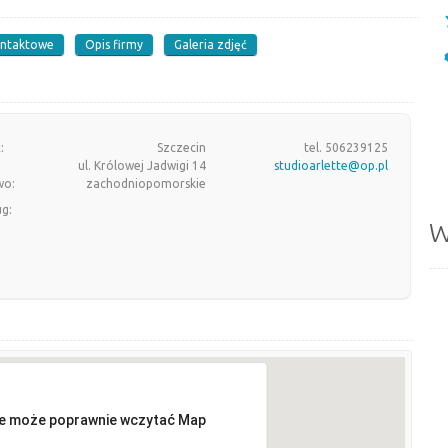
ontaktowe
Opis firmy
Galeria zdjęć
:
Szczecin
tel. 506239125
ul. Królowej Jadwigi 14
studioarlette@op.pl
wo:
zachodniopomorskie
ug:
W
ie może poprawnie wczytać Map