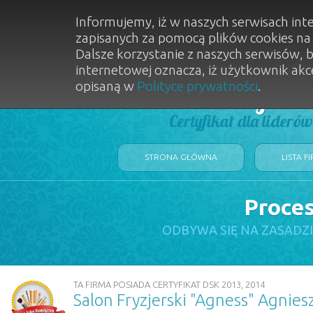
Informujemy, iż w naszych serwisach int
zapisanych za pomocą plików cookies n
Dalsze korzystanie z naszych serwisów, 
internetowej oznacza, iż użytkownik akc
opisaną w
Polityce prywatności
.
Dobry Sal
Certyfikat dla lideró
STRONA GŁÓWNA
LISTA F
Proces
ODBYWA SIĘ NA ZASADZ
TA FIRMA POSIADA CERTYFIKAT DSK 2013, 2014
Salon Fryzjerski "Agness" Agnies