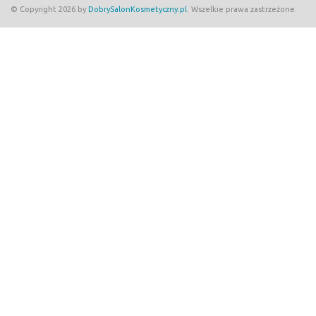
© Copyright 2026 by
DobrySalonKosmetyczny.pl
. Wszelkie prawa zastrzeżone.