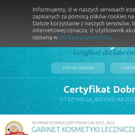
Informujemy, iż w naszych serwisach int
zapisanych za pomocą plików cookies n
Dalsze korzystanie z naszych serwisów, 
internetowej oznacza, iż użytkownik akc
opisaną w
Polityce prywatności
.
Dobry Sal
Certyfikat dla lideró
STRONA GŁÓWNA
LISTA F
Certyfikat Dob
OTRZYMUJĄ JEDYNIE NAJLE
TA FIRMA POSIADA CERTYFIKAT DSK 2013, 2014
GABINET KOSMETYKI LECZNICZE