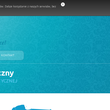
x
w. Dalsze korzystanie z naszych serwisów, bez
ce!
KONTAKT
czny
TYCZNEJ