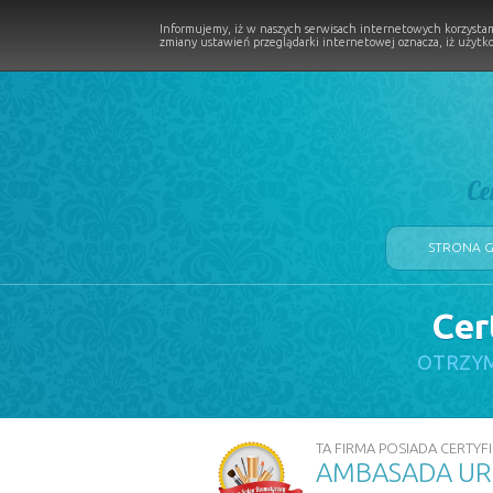
Informujemy, iż w naszych serwisach internetowych korzystam
zmiany ustawień przeglądarki internetowej oznacza, iż użytko
Ce
STRONA 
Cer
LOGII W PROCESIE
OTRZYM
TA FIRMA POSIADA CERTYFI
AMBASADA UR