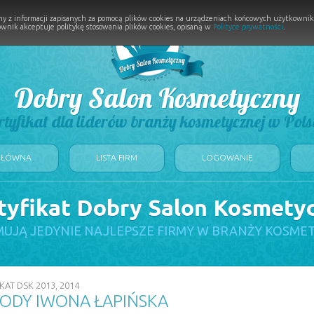
y z informacji zapisanych za pomocą plików cookies na urządzeniach końcowych użytkownikó
wnik akceptuje politykę stosowania plików cookies, opisaną w
Polityce prywatności
.
Dobry Salon Kosmetyczny
rtyfikat dla liderów branży kosmetycznej w Pols
GŁÓWNA
LISTA FIRM
LOGOWANIE
tyfikat Dobry Salon Kosmety
UJĄ JEDYNIE NAJLEPSZE FIRMY W BRANŻY KOSME
KAT DSK 2013, 2014
ODY IWONA ŁAPIŃSKA