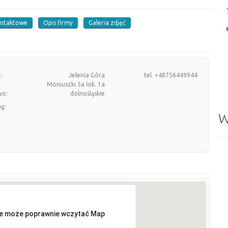
ontaktowe
Opis firmy
Galeria zdjęć
:
Jelenia Góra
tel. +48756449944
Moniuszki 5a lok. 1a
wo:
dolnośląskie
ug:
W
ie może poprawnie wczytać Map