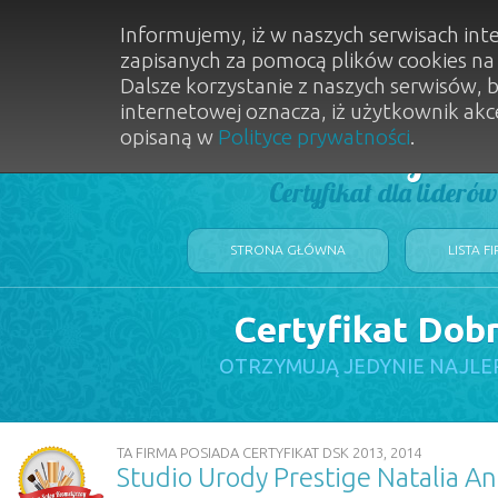
Informujemy, iż w naszych serwisach int
zapisanych za pomocą plików cookies n
Dalsze korzystanie z naszych serwisów, 
internetowej oznacza, iż użytkownik akc
opisaną w
Polityce prywatności
.
Dobry Sal
Certyfikat dla lideró
STRONA GŁÓWNA
LISTA F
Certyfikat Dob
OTRZYMUJĄ JEDYNIE NAJLE
TA FIRMA POSIADA CERTYFIKAT DSK 2013, 2014
Studio Urody Prestige Natalia A